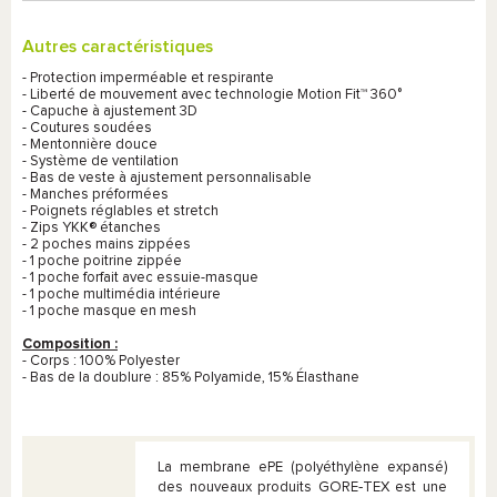
Autres caractéristiques
- Protection imperméable et respirante
- Liberté de mouvement avec technologie Motion Fit™ 360°
- Capuche à ajustement 3D
- Coutures soudées
- Mentonnière douce
- Système de ventilation
- Bas de veste à ajustement personnalisable
- Manches préformées
- Poignets réglables et stretch
- Zips YKK® étanches
- 2 poches mains zippées
- 1 poche poitrine zippée
- 1 poche forfait avec essuie-masque
- 1 poche multimédia intérieure
- 1 poche masque en mesh
Composition :
- Corps : 100% Polyester
- Bas de la doublure : 85% Polyamide, 15% Élasthane
La membrane ePE (polyéthylène expansé)
des nouveaux produits GORE‑TEX est une