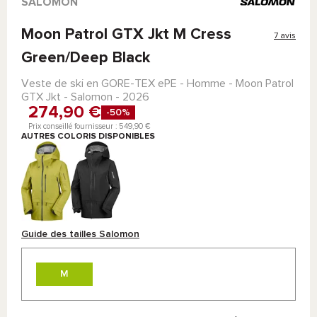
SALOMON
Moon Patrol GTX Jkt M Cress
7 avis
Green/Deep Black
Veste de ski en
GORE-TEX ePE
- Homme -
Moon Patrol
GTX Jkt - Salomon
- 2026
274,90 €
-50%
Prix conseillé fournisseur : 549,90 €
AUTRES COLORIS DISPONIBLES
Guide des tailles Salomon
M