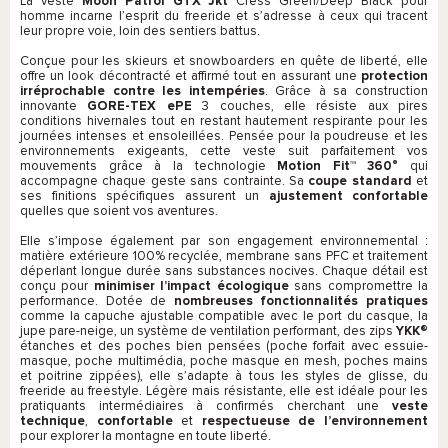
La veste
Moon Patrol GTX Jkt
Cress Green/Deep Black pour
homme incarne l’esprit du freeride et s’adresse à ceux qui tracent
leur propre voie, loin des sentiers battus.
Conçue pour les skieurs et snowboarders en quête de liberté, elle
offre un look décontracté et affirmé tout en assurant une
protection
irréprochable contre les intempéries
. Grâce à sa construction
innovante
GORE-TEX ePE
3 couches, elle résiste aux pires
conditions hivernales tout en restant hautement respirante pour les
journées intenses et ensoleillées. Pensée pour la poudreuse et les
environnements exigeants, cette veste suit parfaitement vos
mouvements grâce à la technologie
Motion Fit™ 360°
qui
accompagne chaque geste sans contrainte. Sa
coupe standard
et
ses finitions spécifiques assurent un
ajustement confortable
quelles que soient vos aventures.
Elle s’impose également par son engagement environnemental :
matière extérieure 100% recyclée, membrane sans PFC et traitement
déperlant longue durée sans substances nocives. Chaque détail est
conçu pour
minimiser l’impact écologique
sans compromettre la
performance. Dotée de
nombreuses fonctionnalités pratiques
comme la capuche ajustable compatible avec le port du casque, la
jupe pare-neige, un système de ventilation performant, des zips
YKK®
étanches et des poches bien pensées (poche forfait avec essuie-
masque, poche multimédia, poche masque en mesh, poches mains
et poitrine zippées), elle s’adapte à tous les styles de glisse, du
freeride au freestyle. Légère mais résistante, elle est idéale pour les
pratiquants intermédiaires à confirmés cherchant une
veste
technique
,
confortable
et
respectueuse de l’environnement
pour explorer la montagne en toute liberté.