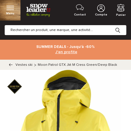
Menu
Contact
Compte
Panier
SUMMER DEALS - Jusqu'à -60%
J'en profite
Vestes ski
>
Moon Patrol GTX Jkt M Cress Green/Deep Black