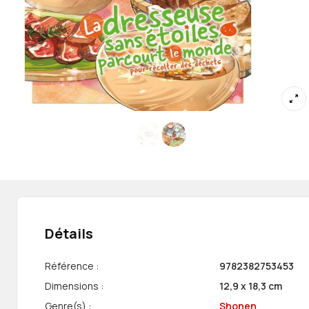
Détails
Référence :
9782382753453
Dimensions :
12,9 x 18,3 cm
Genre(s) :
Shonen