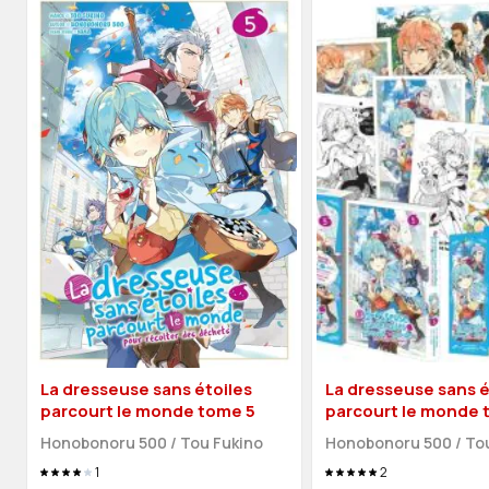
La dresseuse sans étoiles
La dresseuse sans é
parcourt le monde tome 5
parcourt le monde 
(édition limitée)
Honobonoru 500
/
Tou Fukino
Honobonoru 500
/
To
1
2