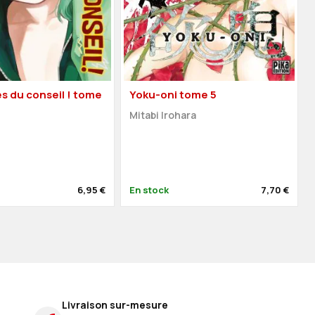
s du conseil ! tome
Yoku-oni tome 5
Mitabi Irohara
o
6,95 €
En stock
7,70 €
Livraison sur-mesure