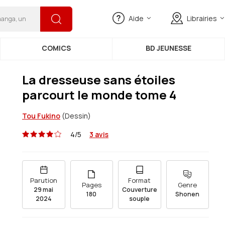
 manga, un auteur…
Aide
Librairies
COMICS
BD JEUNESSE
La dresseuse sans étoiles
parcourt le monde tome 4
Tou Fukino
(Dessin)
4/5
3 avis
Parution
Format
Pages
Genre
29 mai
Couverture
180
Shonen
2024
souple