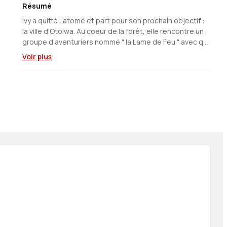
Résumé
Ivy a quitté Latomé et part pour son prochain objectif :
la ville d'Otolwa. Au coeur de la forêt, elle rencontre un
groupe d'aventuriers nommé " la Lame de Feu " avec qui
elle décide de faire un bout de chemin, tout en gardant
Voir plus
Sora et l'Adandala cachés. Mais après un début de
voyage très animé au sein de ce groupe d'aventuriers à
forte personnalité, Ivy commence à se sentir
observée... L'aventure entre survie et réconfort de la
plus faible des dresseuses et du plus faible des slimes
!