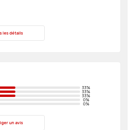
s les détails
33%
33%
33%
0%
0%
iger un avis