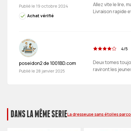
Allez vite le lire
Publié le
19 octobre 2024
Livraison rapide e
Achat vérifié
4/5
Deux tomes toujou
poseidon2 de 1001BD.com
raviront les jeun
Publié le
28 janvier 2025
DANS LA MÊME SERIE
La dresseuse sans étoiles parc