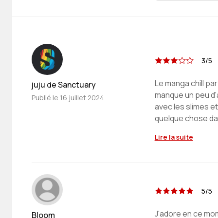
3/5
Le manga chill pa
juju de Sanctuary
manque un peu d'a
Publié le
16 juillet 2024
avec les slimes et 
quelque chose d
Lire la suite
5/5
J'adore en ce mome
Bloom