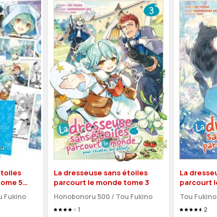
toiles
La dresseuse sans étoiles
La dresse
tome 5
parcourt le monde tome 3
parcourt 
u Fukino
Honobonoru 500
/
Tou Fukino
Tou Fukino
1
2