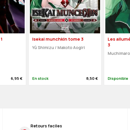
 1
Isekai munchkin tome 3
Les allumé
3
Yû Shimizu
/
Makoto Aogiri
Muchimar
6,95 €
En stock
8,50 €
Disponible
Retours faciles