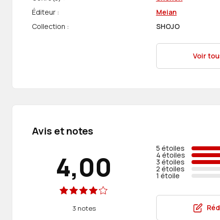
Éditeur :
Meian
Collection :
SHOJO
Voir tou
Avis et notes
5 étoiles
4 étoiles
4,00
3 étoiles
2 étoiles
1 étoile
Réd
3 notes