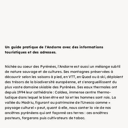
Guide de voyage - Andorre
2025/26 | Petit Futé
Petit Futé
13
95 €
Un guide pratique de l'Andorre avec des informations
touristiques et des adresses.
Nichée au coeur des Pyrénées, l'Andorre est aussi un mélange subtil
de nature sauvage et de cultures. Ses montagnes préservées à
découvrir selon les saisons à pied, en VTT, en Quad ou à ski, déploient
des trésors de la biodiversité européenne, et s'enorgueillissent du
plus vaste domaine skiable des Pyrénées. Ses eaux thermales ont
depuis 1994 leur cathédrale : Caldea, immense centre thermo-
ludique dans lequel le bien être est loi et les hommes sont rois. La
vallée du Madriu, figurant au patrimoine de l'Unesco comme «
paysage culturel » peut, quant à elle, nous conter la vie de nos
ancêtres pyrénéens qui ont façonné ces terres : ces ancêtres
pasteurs, forgerons puis cultivateurs de tabac.