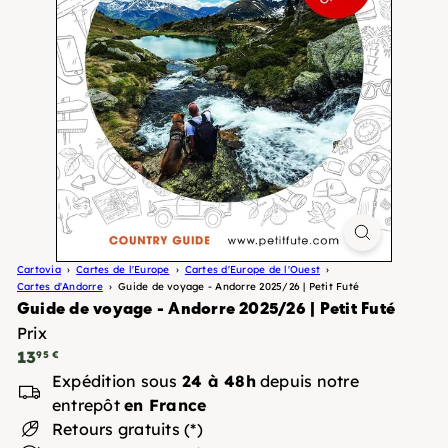
Cartovia
Cartes de l'Europe
Cartes d'Europe de l'Ouest
Cartes d'Andorre
Guide de voyage - Andorre 2025/26 | Petit Futé
Guide de voyage - Andorre 2025/26 | Petit Futé
Prix
Prix
13
95 €
régulier
Expédition sous
24 à 48h
depuis notre
entrepôt
en France
Retours gratuits (*)