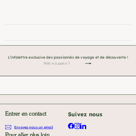
L'infolettre exclusive des passionnés de voyage et de découverte !
Prêt·e
Je
à
m'inscris
partir
!
?
Suivez nous
Entrer en contact
Facebook
Instagram
LinkedIn
Envoyez-nous un email
Pour aller plus loin