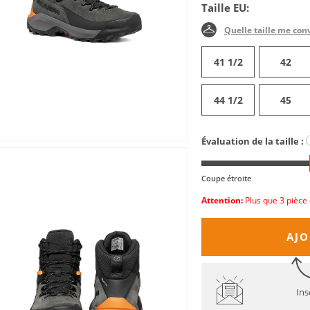
Taille EU:
Quelle taille me con
41 1/2
42
44 1/2
45
Évaluation de la taille :
Coupe étroite
Attention:
Plus que 3 pièce 
AJO
Ins