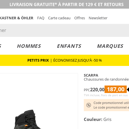
LIVRAISON GRATUITE* À PARTIR DE 129 € ET RETOURS
 KASTNER & ÖHLER
FAQ
Carte cadeau
Offres
Newsletter
S
HOMMES
ENFANTS
MARQUES
PETITS PRIX
|
ÉCONOMISEZ JUSQU'À -50 %
SCARPA
Chaussures de randonné
187,00
220,00
PPC
TVA incluse, frais de port en sus
Code promotionnel util
Le code promotionnel e
Couleur:
Gris