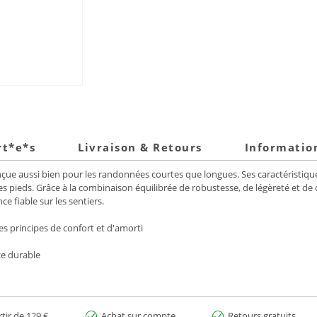
rt*e*s
Livraison & Retours
Informatio
e aussi bien pour les randonnées courtes que longues. Ses caractéristiqu
es pieds. Grâce à la combinaison équilibrée de robustesse, de légèreté et de c
 fiable sur les sentiers.
les principes de confort et d'amorti
ce durable
rtir de 129 €
Achat sur compte
Retours gratuits