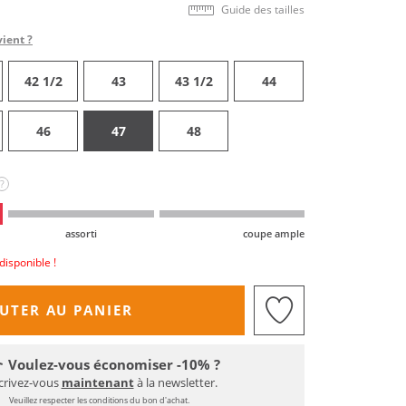
Guide des tailles
vient ?
42 1/2
43
43 1/2
44
46
47
48
?
assorti
coupe ample
disponible !
UTER AU PANIER
Voulez-vous économiser -10% ?
crivez-vous
maintenant
à la newsletter.
Veuillez respecter les conditions du bon d'achat.