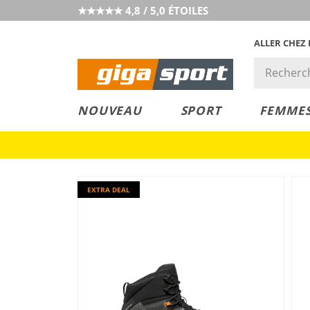
★★★★★ 4,8 / 5,0 ÉTOILES
ALLER CHEZ
PRIX &
PETITS PRIX
NOUVEAU
SPORT
FEMME
VALEUR
EXTRA DEAL