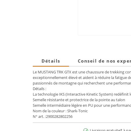
Détails
Conseil de nos expe
Le MUSTANG TRK GTX est une chaussure de trekking conçu
exceptionnellement élevé et aident à réduire la fatigue d
passionnés de montagne qui recherchent une performance
Détails :
La technologie IKS (Interactive Kinetic System) redéfinit 
Semelle résistante et protectrice de la pointe au talon
Semelle intermédiaire légère en PU pour une performan
Nom de la couleur : Shark-Tonic
N° art. :2900282802256
Livraison gratuite* à pa