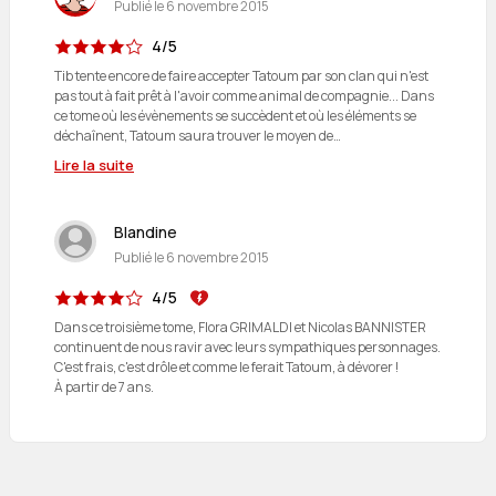
Publié le
6 novembre 2015
4/5
Tib tente encore de faire accepter Tatoum par son clan qui n'est
pas tout à fait prêt à l'avoir comme animal de compagnie... Dans
ce tome où les évènements se succèdent et où les éléments se
déchaînent, Tatoum saura trouver le moyen de…
Lire la suite
Blandine
Publié le
6 novembre 2015
4/5
Dans ce troisième tome, Flora GRIMALDI et Nicolas BANNISTER
continuent de nous ravir avec leurs sympathiques personnages.
C'est frais, c'est drôle et comme le ferait Tatoum, à dévorer !
À partir de 7 ans.