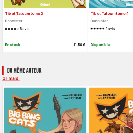
Tib et Tatoum tome 2
Tib et Tatoum tome 4
Bannister
Bannister
5
avis
2
avis
En stock
11,50 €
Disponible
DU MÊME AUTEUR
Grimaldi