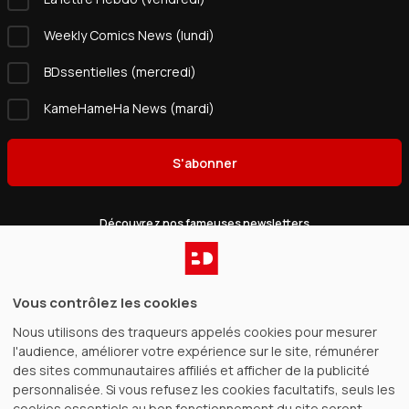
Weekly Comics News (lundi)
BDssentielles (mercredi)
KameHameHa News (mardi)
S'abonner
Découvrez nos fameuses newsletters
Catalogue
Vous contrôlez les cookies
Nous utilisons des traqueurs appelés cookies pour mesurer
Gagnez de l’argent
l'audience, améliorer votre expérience sur le site, rémunérer
des sites communautaires affiliés et afficher de la publicité
BDfugue
personnalisée. Si vous refusez les cookies facultatifs, seuls les
cookies essentiels au bon fonctionnement du site seront