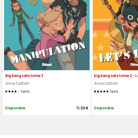
Big bang cats tome 3
big bang cats tome 2 - Le
Anna Cattish
Anna Cattish
1
avis
1
avis
Disponible
11,50 €
Disponible