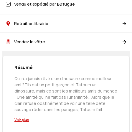
Vendu et expédié par
BDfugue
Retrait en librairie
Vendez le vôtre
Résumé
Qui n'a jamais rêvé d'un dinosaure comme meilleur
ami ?Tib est un petit garçon et Tatoum un
dinosaure, mais ce sont les meilleurs amis du monde
! Une amitié qui ne fait pas l'unanimité... Alors que le
clan refuse obstinément de voir une telle bête
sauvage rôder dans les parages, Tatoum fait
découvrir à Tib une caverne secrète dissimulée
Voir plus
derrière une cascade : l'endroit idéal pour se
retrouver incognito ! Pendant ce temps, la vie au