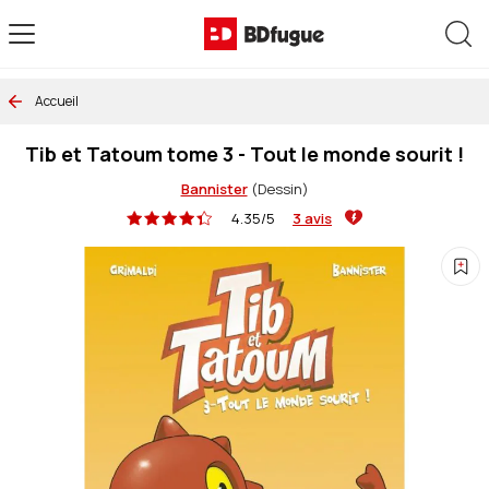
Allez au contenu
Rec
Accueil
Tib et Tatoum tome 3 - Tout le monde sourit !
Bannister
(Dessin)
4.35/5
3 avis