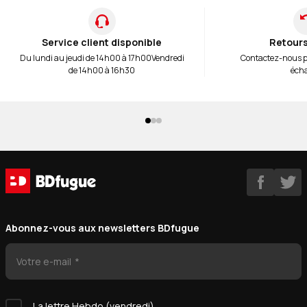
Service client disponible
Retours
Du lundi au jeudi de 14h00 à 17h00
Vendredi
Contactez-nous 
de 14h00 à 16h30
éch
Abonnez-vous aux newsletters BDfugue
Votre e-mail
La lettre Hebdo (vendredi)