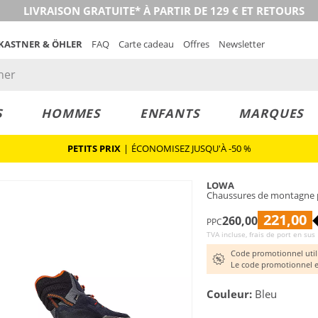
LIVRAISON GRATUITE* À PARTIR DE 129 € ET RETOURS
 KASTNER & ÖHLER
FAQ
Carte cadeau
Offres
Newsletter
S
HOMMES
ENFANTS
MARQUES
PETITS PRIX
|
ÉCONOMISEZ JUSQU'À -50 %
LOWA
Chaussures de montagne
221,00
260,00
PPC
TVA incluse, frais de port en sus
Code promotionnel util
Le code promotionnel e
Couleur:
Bleu