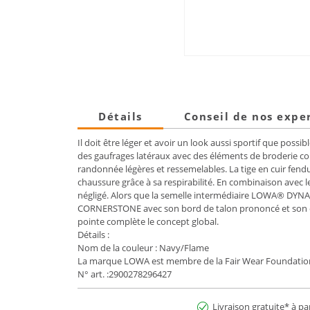
Détails
Conseil de nos expe
Il doit être léger et avoir un look aussi sportif que pos
des gaufrages latéraux avec des éléments de broderie c
randonnée légères et ressemelables. La tige en cuir fendu
chaussure grâce à sa respirabilité. En combinaison avec le
négligé. Alors que la semelle intermédiaire LOWA® DYN
CORNERSTONE avec son bord de talon prononcé et son orien
pointe complète le concept global.
Détails :
Nom de la couleur : Navy/Flame
La marque LOWA est membre de la Fair Wear Foundatio
N° art. :2900278296427
Livraison gratuite* à pa