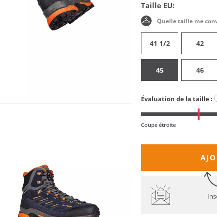
Taille EU:
Quelle taille me con
41 1/2
42
45
46
Évaluation de la taille :
Coupe étroite
AJO
Ins