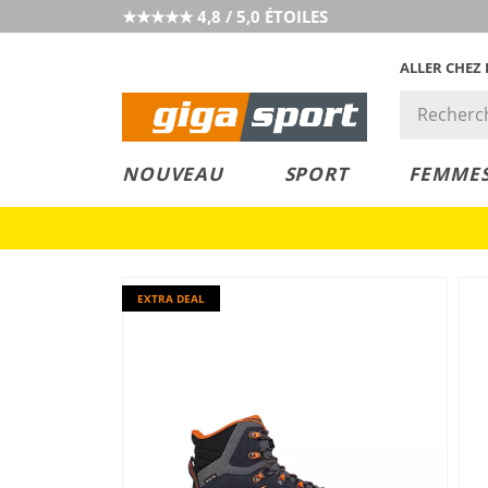
★★★★★ 4,8 / 5,0 ÉTOILES
ALLER CHEZ
PRIX &
PETITS PRIX
NOUVEAU
SPORT
FEMME
VALEUR
EXTRA DEAL