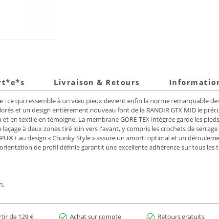
rt*e*s
Livraison & Retours
Informatio
sible : ce qui ressemble à un vœu pieux devient enfin la norme remarquable d
olorés et un design entièrement nouveau font de la RANDIR GTX MID le préc
 et en textile en témoigne. La membrane GORE-TEX intégrée garde les pieds au
 laçage à deux zones tiré loin vers l'avant, y compris les crochets de serrage 
APU®+ au design « Chunky Style » assure un amorti optimal et un déroulem
tation de profil définie garantit une excellente adhérence sur tous les ter
n.
rtir de 129 €
Achat sur compte
Retours gratuits