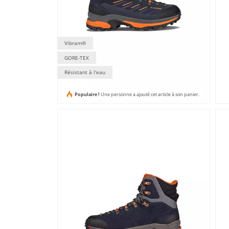
Vibram®
GORE-TEX
Résistant à l'eau
Populaire !
Une personne a ajouté cet article à son panier.