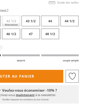
Guide des tailles
vient ?
42 1/2
43 1/2
44
44 1/2
Alternatives
46 1/2
47
48 1/2
?
assorti
coupe ample
UTER AU PANIER
Voulez-vous économiser -10% ?
crivez-vous
maintenant
à la newsletter.
Veuillez respecter les conditions du bon d'achat.