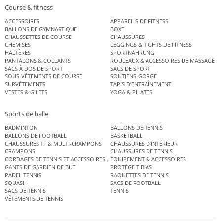
Course & fitness
ACCESSOIRES
APPAREILS DE FITNESS
BALLONS DE GYMNASTIQUE
BOXE
CHAUSSETTES DE COURSE
CHAUSSURES
CHEMISES
LEGGINGS & TIGHTS DE FITNESS
HALTÈRES
SPORTNAHRUNG
PANTALONS & COLLANTS
ROULEAUX & ACCESSOIRES DE MASSAGE
SACS À DOS DE SPORT
SACS DE SPORT
SOUS-VÊTEMENTS DE COURSE
SOUTIENS-GORGE
SURVÊTEMENTS
TAPIS D’ENTRAÎNEMENT
VESTES & GILETS
YOGA & PILATES
Sports de balle
BADMINTON
BALLONS DE TENNIS
BALLONS DE FOOTBALL
BASKETBALL
CHAUSSURES TF & MULTI-CRAMPONS
CHAUSSURES D’INTÉRIEUR
CRAMPONS
CHAUSSURES DE TENNIS
CORDAGES DE TENNIS ET ACCESSOIRES DE TENNIS
ÉQUIPEMENT & ACCESSOIRES
GANTS DE GARDIEN DE BUT
PROTÈGE TIBIAS
PADEL TENNIS
RAQUETTES DE TENNIS
SQUASH
SACS DE FOOTBALL
SACS DE TENNIS
TENNIS
VÊTEMENTS DE TENNIS