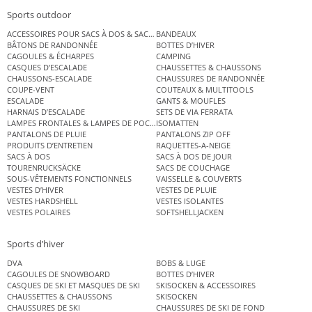
Sports outdoor
ACCESSOIRES POUR SACS À DOS & SACS ÉTANCHES
BANDEAUX
BÂTONS DE RANDONNÉE
BOTTES D’HIVER
CAGOULES & ÉCHARPES
CAMPING
CASQUES D’ESCALADE
CHAUSSETTES & CHAUSSONS
CHAUSSONS-ESCALADE
CHAUSSURES DE RANDONNÉE
COUPE-VENT
COUTEAUX & MULTITOOLS
ESCALADE
GANTS & MOUFLES
HARNAIS D’ESCALADE
SETS DE VIA FERRATA
LAMPES FRONTALES & LAMPES DE POCHE
ISOMATTEN
PANTALONS DE PLUIE
PANTALONS ZIP OFF
PRODUITS D’ENTRETIEN
RAQUETTES-A-NEIGE
SACS À DOS
SACS À DOS DE JOUR
TOURENRUCKSÄCKE
SACS DE COUCHAGE
SOUS-VÊTEMENTS FONCTIONNELS
VAISSELLE & COUVERTS
VESTES D’HIVER
VESTES DE PLUIE
VESTES HARDSHELL
VESTES ISOLANTES
VESTES POLAIRES
SOFTSHELLJACKEN
Sports d’hiver
DVA
BOBS & LUGE
CAGOULES DE SNOWBOARD
BOTTES D’HIVER
CASQUES DE SKI ET MASQUES DE SKI
SKISOCKEN & ACCESSOIRES
CHAUSSETTES & CHAUSSONS
SKISOCKEN
CHAUSSURES DE SKI
CHAUSSURES DE SKI DE FOND