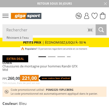
RETOUR SOUS 30 JOURS
Vibram®
GORE-TEX
PETITS PRIX
Résistant à l'eau
PETITS PRIX
|
ÉCONOMISEZ JUSQU'À -50 %
Populaire !
13 personnes regardent cet article en ce moment
EXTRA DEAL
LOWA
Chaussures de montagne pour hommes Randir GTX
Mid
221,00
260,00
avec votre bon d'achat
PPC
TVA incluse, frais de port en sus
Code promotionnel utilisé :
PSMGS25-15PLCBERG
Le code promotionnel est automatiquement appliqué dans le panier.
Couleur:
Bleu