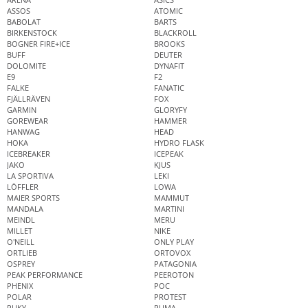
ASSOS
ATOMIC
BABOLAT
BARTS
BIRKENSTOCK
BLACKROLL
BOGNER FIRE+ICE
BROOKS
BUFF
DEUTER
DOLOMITE
DYNAFIT
E9
F2
FALKE
FANATIC
FJÄLLRÄVEN
FOX
GARMIN
GLORYFY
GOREWEAR
HAMMER
HANWAG
HEAD
HOKA
HYDRO FLASK
ICEBREAKER
ICEPEAK
JAKO
KJUS
LA SPORTIVA
LEKI
LÖFFLER
LOWA
MAIER SPORTS
MAMMUT
MANDALA
MARTINI
MEINDL
MERU
MILLET
NIKE
O'NEILL
ONLY PLAY
ORTLIEB
ORTOVOX
OSPREY
PATAGONIA
PEAK PERFORMANCE
PEEROTON
PHENIX
POC
POLAR
PROTEST
PUKY
PUMA