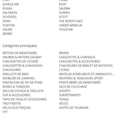
QUIKSILVER
ROXY
RUKKA
SALEWA
SALOMON
SCARPA
SCHÖFFEL
SCOTT
SKINY
THE NORTH FACE
TUNTURI
UNDER ARMOUR
VAUDE
YOGISTAR
ZIENER
Catégories principales
BÂTONS DE RANDONNÉE
BIKINIS
HAUBEN & MÜTZEN GESAMT
CASQUETTES & CHAPEAUX
CHAUSSETTES DE COURSE
CHAUSSETTES & ACCESSOIRES
CHAUSSETTES & CHAUSSONS
CHAUSSURES DE BAIN ET DE NATATION
CHAUSSURES
LYCRAS
MAILLOTS DE BAIN
MATELAS GONFLABLES ET ANIMAUX FLOT
MOBILIER DE CAMPING
MONTRES & TRAQUEURS SPORT
PANTALONS DE SKI DE FOND
PORTE-BÉBÉS DE RANDONNÉE
ROBES & TUNIQUES
SACS DE COUCHAGE
SACS DE VOYAGE & TROLLEYS
SHORTS
SUP & ACCESSOIRES
SURVÊTEMENTS
TAPIS DE YOGA ET ACCESSOIRES
TONGS
TROTTINETTE
VÉLOS
VÉLOS ÉLECTRIQUES
VESTES DE TOURISME
VTT