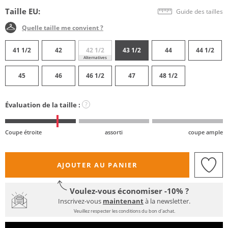
Taille EU:
Guide des tailles
Quelle taille me convient ?
41 1/2
42
42 1/2
43 1/2
44
44 1/2
Alternatives
45
46
46 1/2
47
48 1/2
Évaluation de la taille :
?
Coupe étroite
assorti
coupe ample
AJOUTER AU PANIER
Voulez-vous économiser -10% ?
Inscrivez-vous
maintenant
à la newsletter.
Veuillez respecter les conditions du bon d'achat.