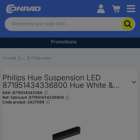
Conrad
Pour
chercher
un
produit,
Promotions
veuillez
indiquer
un
Accueil
...
Philips Hue
mot-
clé,
Philips Hue Suspension LED
un
code
871951434336800 Hue White &
produit,
Col. Amb. Ensis LED intégrée 79 W
EAN :
8719514343368
un
Ref. fabricant :
871951434336800
n°
Code produit :
2437089
EAN
ou
une
référence