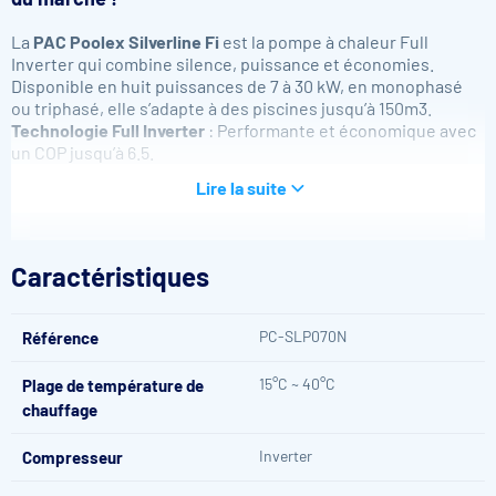
La
PAC Poolex Silverline Fi
est la pompe à chaleur Full
Inverter qui combine silence, puissance et économies.
Disponible en huit puissances de 7 à 30 kW, en monophasé
ou triphasé, elle s’adapte à des piscines jusqu’à 150m
3.
Technologie Full Inverter
: Performante et économique avec
un COP jusqu’à 6.5.
Pilotage à distance
: Gérez votre PAC à distance via Wi-Fi et
Lire la suite
l’app Poolex.
Ultra silencieuse
: Faible niveau sonore (19 dB)
Réversible chaud / froid
: Chauffez ou rafraîchissez votre
bassin selon la saison, ou laissez la pompe ajuster
Caractéristiques
automatiquement la température idéale.
Monophasé & Triphasé
: Disponible en monophasé et en
triphasé, pour s’adapter à toutes les installations
PC-SLP070N
Référence
électriques.
15°C ~ 40°C
Plage de température de
Pompe à chaleur Silverline FI : Confort et
chauffage
performance
Inverter
Compresseur
La pompe à chaleur piscine Poolex Silverline FI est un produit
innovant et haute performance (Coefficient de performance