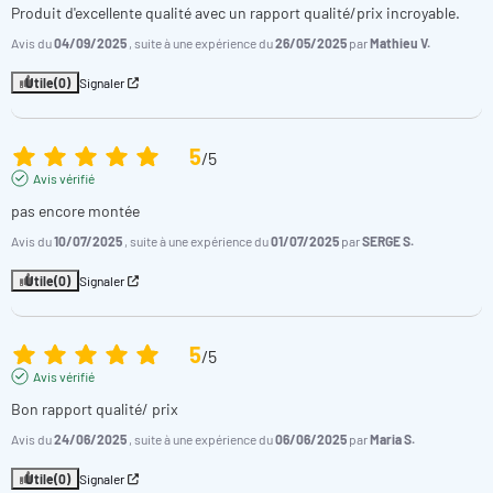
Produit d'excellente qualité avec un rapport qualité/prix incroyable.
** Standard Européen en condition Air 15°C, Eau 26°C, et
Hygro 70% certifié par TÜV
Avis du
04/09/2025
, suite à une expérience du
26/05/2025
par
Mathieu V.
GAZ R-32
: nouveau gaz référentiel disposant du plus faible
impact environnemental.
Utile
(0)
Signaler
5
/
5
Avis vérifié
Pompe à chaleur piscine Poolex Jetline
pas encore montée
Sélection R32 : FAQ !
Avis du
10/07/2025
, suite à une expérience du
01/07/2025
par
SERGE S.
Comment raccorder une pompe à chaleur à votre
Utile
(0)
Signaler
piscine ?
Pour raccorder une pompe à chaleur pour piscine, effectuez
5
/
5
une installation By Pass avec 3 vannes. Installez la vanne
reliant By pass et système de filtration de la piscine, puis la
Avis vérifié
vanne By Pass et enfin la vanne reliant le système By Pass à la
Bon rapport qualité/ prix
pompe à chaleur (avec un raccord souple).
Avis du
24/06/2025
, suite à une expérience du
06/06/2025
par
Maria S.
Comment démarrer une pompe à chaleur pour
Utile
(0)
Signaler
piscine ?