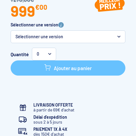
999
€
00
Sélectionner une version
Sélectionner une version
Fi 70
Monophasé
30-45 m3
Quantité
0
Fi 90
Monophasé
40-50 m3
Ajouter au panier
Fi 120
Monophasé
45-65 m3
Fi 150
Monophasé
65-80 m3
Fi 150
Triphasé
65-80 m3
LIVRAISON OFFERTE
à partir de 69€ d’achat
Fi 200
Triphasé
80-110 m3
Délai d'expédition
sous 2 à 5 jours
Fi 200
Monophasé
80-110 m3
PAIEMENT 1X À 4X
dès 150€ d'achat
Fi 300
Triphasé
110-150m3