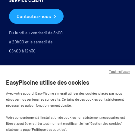
SERVICE CLIENT
Contactez-nous
Du lundi au vendredi de 8h00
à 20h00 et le samedi de
08h00 à 12h30
Tout refuser
EasyPiscine utilise des cookies
Avec votre accord, EasyPiscine aimerait utiliser des cookies placés par nous
et/ou par nos partenaires sur ce site. Certains de ces cookies sont strictement
nécessaires au bon fonctionnement du site.
PAIEMENT SÉCURISÉ
Votre consentement à l'installation de cookies non strictement nécessaires est
libre et peut être retiré à tout moment en utilisant le lien "Gestion des cookies"
situé sur la page "Politique des cookies".