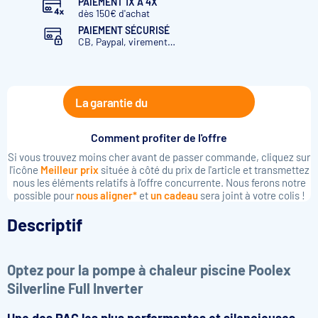
PAIEMENT 1X À 4X
dès 150€ d'achat
Fi 300
Triphasé
110-150m3
PAIEMENT SÉCURISÉ
CB, Paypal, virement…
La garantie du
Comment profiter de l'offre
Si vous trouvez moins cher avant de passer commande, cliquez sur
l'icône
Meilleur prix
située à côté du prix de l'article et transmettez
nous les éléments relatifs à l'offre concurrente. Nous ferons notre
possible pour
nous aligner*
et
un cadeau
sera joint à votre colis !
Descriptif
Optez pour la pompe à chaleur piscine Poolex
Silverline Full Inverter
Une des PAC les plus performantes et silencieuses