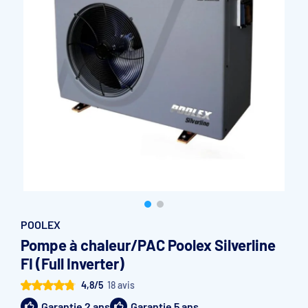
Accessoires et pièces détachées filtration
Pompe de filtration à vitesse variable
Vannes multivoies filtres à sable
Groupe de filtration sur palette
POOLEX
Pompe à chaleur/PAC Poolex Silverline
FI (Full Inverter)
4,8/5
18 avis
Garantie 2 ans
Garantie 5 ans