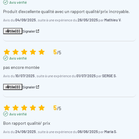
Avis vérifié
certifié par TÜV
Produit d'excellente qualité avec un rapport qualité/prix incroyable.
** Standard Européen en condition Air 15°C, Eau 26°C, et
Hygro 70% certifié par TÜV
Avis du
04/09/2025
, suite à une expérience du
26/05/2025
par
Mathieu V.
GAZ R-32
: nouveau gaz référentiel disposant du plus faible
impact environnemental.
Utile
(0)
Signaler
5
/
5
Avis vérifié
Pompe à chaleur piscine Poolex Jetline
pas encore montée
Sélection R32 : FAQ !
Avis du
10/07/2025
, suite à une expérience du
01/07/2025
par
SERGE S.
Comment raccorder une pompe à chaleur à votre
Utile
(0)
Signaler
piscine ?
Pour raccorder une pompe à chaleur pour piscine, effectuez
5
/
5
une installation By Pass avec 3 vannes. Installez la vanne
reliant By pass et système de filtration de la piscine, puis la
Avis vérifié
vanne By Pass et enfin la vanne reliant le système By Pass à la
Bon rapport qualité/ prix
pompe à chaleur (avec un raccord souple).
Avis du
24/06/2025
, suite à une expérience du
06/06/2025
par
Maria S.
Comment démarrer une pompe à chaleur pour