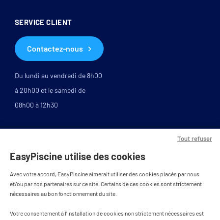
SERVICE CLIENT
Contactez-nous
Du lundi au vendredi de 8h00
à 20h00 et le samedi de
08h00 à 12h30
Tout refuser
EasyPiscine utilise des cookies
Avec votre accord, EasyPiscine aimerait utiliser des cookies placés par nous
et/ou par nos partenaires sur ce site. Certains de ces cookies sont strictement
nécessaires au bon fonctionnement du site.
PAIEMENT SÉCURISÉ
Votre consentement à l'installation de cookies non strictement nécessaires est