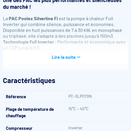
du marché !
La
PAC Poolex Silverline Fi
est la pompe à chaleur Full
Inverter qui combine silence, puissance et économies.
Disponible en huit puissances de 7 à 30 kW, en monophasé
ou triphasé, elle s’adapte à des piscines jusqu’à 150m
3.
Technologie Full Inverter
: Performante et économique avec
un COP jusqu’à 6.5.
Pilotage à distance
: Gérez votre PAC à distance via Wi-Fi et
Lire la suite
l’app Poolex.
Ultra silencieuse
: Faible niveau sonore (19 dB)
Réversible chaud / froid
: Chauffez ou rafraîchissez votre
bassin selon la saison, ou laissez la pompe ajuster
Caractéristiques
automatiquement la température idéale.
Monophasé & Triphasé
: Disponible en monophasé et en
triphasé, pour s’adapter à toutes les installations
PC-SLP070N
Référence
électriques.
15°C ~ 40°C
Plage de température de
Pompe à chaleur Silverline FI : Confort et
chauffage
performance
Inverter
Compresseur
La pompe à chaleur piscine Poolex Silverline FI est un produit