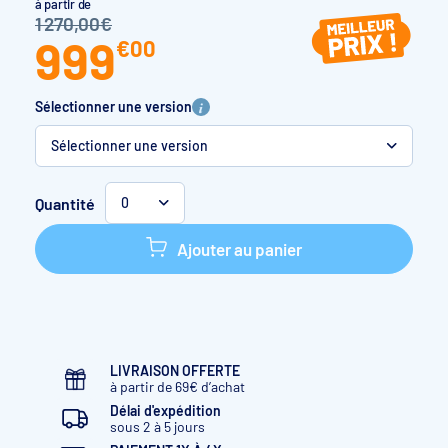
à partir de
1 270,00€
999
€
00
Sélectionner une version
Sélectionner une version
Fi 70
Monophasé
30-45 m3
Quantité
0
Fi 90
Monophasé
40-50 m3
Ajouter au panier
Fi 120
Monophasé
45-65 m3
Fi 150
Monophasé
65-80 m3
Fi 150
Triphasé
65-80 m3
LIVRAISON OFFERTE
à partir de 69€ d’achat
Fi 200
Triphasé
80-110 m3
Délai d'expédition
sous 2 à 5 jours
Fi 200
Monophasé
80-110 m3